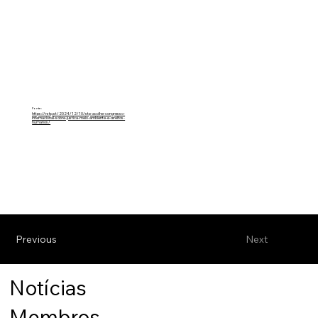
Fonte:
https://rstp.st/2024/12/10/stp-acolhe-congresso-
internacional-sobre-justica-meio-ambiente-e-direitos-
humanos/
Previous
Next
Notícias
Membros